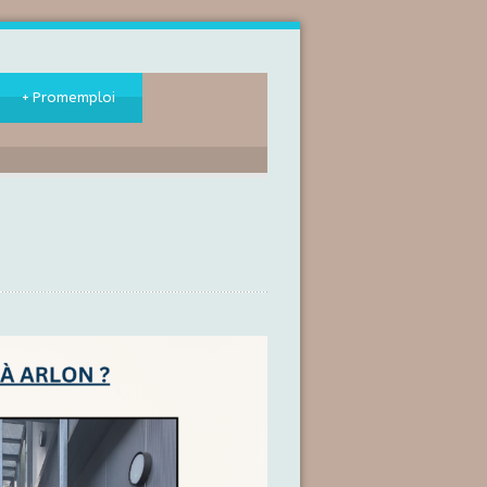
+
Promemploi