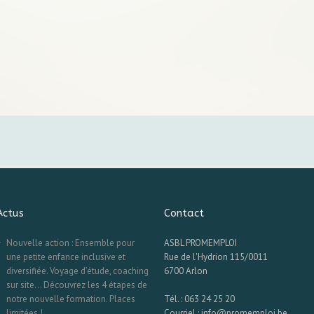
Actus
Contact
Nouvelle action : Ensemble pour
ASBL PROMEMPLOI
une petite enfance inclusive et
Rue de l'Hydrion 115/0011
diversifiée. Voyage d’étude, coaching
6700 Arlon
sur site… Découvrez les 4 étapes de
notre nouvelle formation. Places
Tél. : 063 24 25 20
limitées !
Courriel : info@promemploi.be