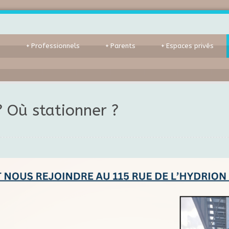
s
+
Professionnels
+
Parents
+
Espaces privés
? Où stationner ?