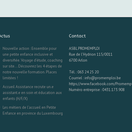
Actus
Contact
Nouvelle action : Ensemble pour
ASBL PROMEMPLOI
une petite enfance inclusive et
Rue de l'Hydrion 115/0011
diversifiée. Voyage d’étude, coaching
6700 Arlon
sur site… Découvrez les 4 étapes de
notre nouvelle formation. Places
Tél. : 063 24 25 20
limitées !
Courriel : info@promemploi.be
https://www.facebook.com/Promemp
Accueil Assistance recrute un.e
Numéro entreprise : 0431.173.908
assistant.e en soin et éducation aux
enfants (H/F/X)
Les métiers de l’accueil en Petite
Enfance en province du Luxembourg