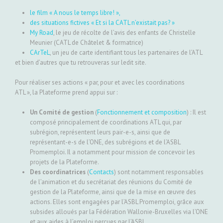
le film « A nous le temps libre! »,
des situations fictives « Et si la CATL n’existait pas? »
My Road
, le jeu de récolte de l’avis des enfants de Christelle
Meunier (CATL de Châtelet & formatrice)
CArTeL
, un jeu de carte identifiant tous les partenaires de l’ATL
et bien d’autres que tu retrouveras sur ledit site.
Pour réaliser ses actions « par, pour et avec les coordinations
ATL », la Plateforme prend appui sur :
Un Comité de gestion
(
Fonctionnement et composition
) : Il est
composé principalement de coordinations ATL qui, par
subrégion, représentent leurs pair-e-s, ainsi que de
représentant-e-s de l’ONE, des subrégions et de l’ASBL
Promemploi. Il a notamment pour mission de concevoir les
projets de la Plateforme.
Des coordinatrices
(
Contacts
) sont notamment responsables
de l’animation et du secrétariat des réunions du Comité de
gestion de la Plateforme, ainsi que de la mise en œuvre des
actions. Elles sont engagées par l’ASBL Promemploi, grâce aux
subsides alloués par la Fédération Wallonie-Bruxelles via l’ONE
et aux aides à l’emploi perçues par l’ASBL.