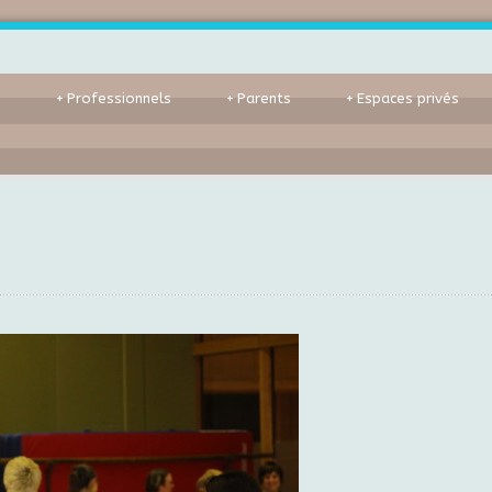
s
+
Professionnels
+
Parents
+
Espaces privés