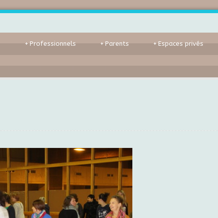
s
+
Professionnels
+
Parents
+
Espaces privés