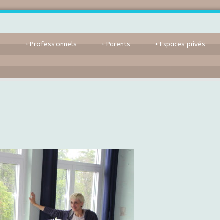
s
+
Professionnels
+
Parents
+
Espaces privés