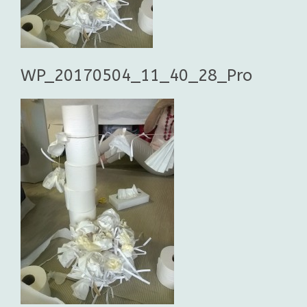
WP_20170504_11_40_28_Pro