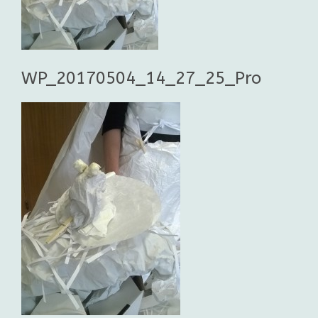
WP_20170504_14_27_25_Pro